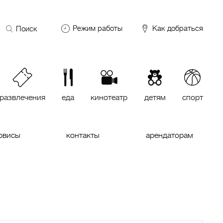
Поиск
Режим работы
Как добраться
по
сайту
DDX Fitness
06:00 – 00:00
ОКЕЙ
09:00 – 24:00
VASILCHUKI Chaihona №1
11:00 –
23:00
развлечения
еда
кинотеатр
детям
спорт
Кинотеатр "МИРАЖ Синема
10:00
до последнего сеанса
рвисы
контакты
арендаторам