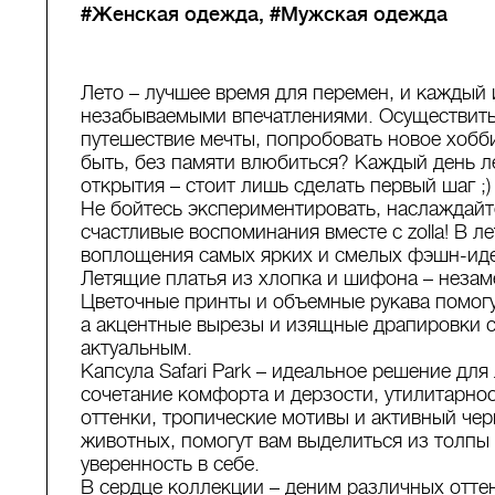
#Женская одежда
#Мужская одежда
Лето – лучшее время для перемен, и каждый 
незабываемыми впечатлениями. Осуществить 
путешествие мечты, попробовать новое хобби
быть, без памяти влюбиться? Каждый день л
открытия – стоит лишь сделать первый шаг ;)
Не бойтесь экспериментировать, наслаждай
счастливые воспоминания вместе с zolla! В л
воплощения самых ярких и смелых фэшн-ид
Летящие платья из хлопка и шифона – незам
Цветочные принты и объемные рукава помогу
а акцентные вырезы и изящные драпировки 
актуальным.
Капсула Safari Park – идеальное решение для
сочетание комфорта и дерзости, утилитарно
оттенки, тропические мотивы и активный че
животных, помогут вам выделиться из толпы
уверенность в себе.
В сердце коллекции – деним различных оттен