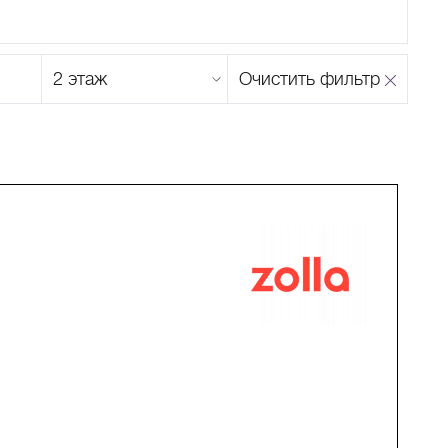
Этаж
Очистить фильтр
магазина
Н
О
П
Р
С
Т
У
Ф
Х
Ц
Ч
Ш
Щ
Ъ
Ы
Ь
Э
Ю
Я