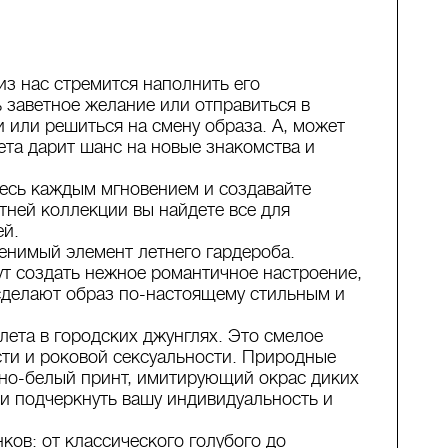
из нас стремится наполнить его
заветное желание или отправиться в
 или решиться на смену образа. А, может
ета дарит шанс на новые знакомства и
тесь каждым мгновением и создавайте
етней коллекции вы найдете все для
ей.
енимый элемент летнего гардероба.
т создать нежное романтичное настроение,
сделают образ по-настоящему стильным и
 лета в городских джунглях. Это смелое
сти и роковой сексуальности. Природные
рно-белый принт, имитирующий окрас диких
 и подчеркнуть вашу индивидуальность и
ков: от классического голубого до