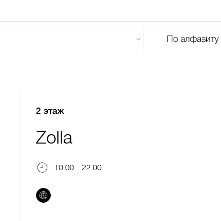
По алфавиту
U
V
W
X
Y
Z
0-9
А
Б
В
Г
Д
Е
Ж
З
И
Й
К
Л
М
2 этаж
Zolla
10:00 – 22:00