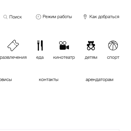
Поиск
Режим работы
Как добраться
по
сайту
DDX Fitness
06:00 – 00:00
ОКЕЙ
09:00 – 24:00
VASILCHUKI Chaihona №1
11:00 –
23:00
развлечения
еда
кинотеатр
детям
спорт
Кинотеатр "МИРАЖ Синема
10:00
до последнего сеанса
рвисы
контакты
арендаторам