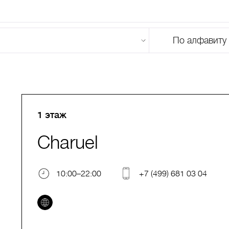
По алфавиту
U
V
W
X
Y
Z
0-9
А
Б
В
Г
Д
Е
Ж
З
И
Й
К
Л
М
1 этаж
Charuel
10:00–22:00
+7 (499) 681 03 04