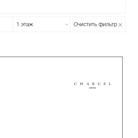
Этаж
Очистить фильтр
магазина
Н
О
П
Р
С
Т
У
Ф
Х
Ц
Ч
Ш
Щ
Ъ
Ы
Ь
Э
Ю
Я