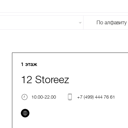
По алфавиту
U
V
W
X
Y
Z
0-9
А
Б
В
Г
Д
Е
Ж
З
И
Й
К
Л
М
1 этаж
12 Storeez
10.00-22.00
+7 (499) 444 76 61