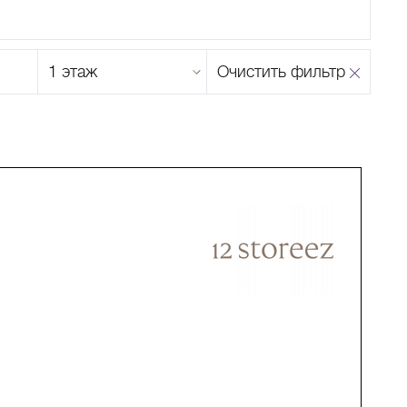
Этаж
Очистить фильтр
магазина
Н
О
П
Р
С
Т
У
Ф
Х
Ц
Ч
Ш
Щ
Ъ
Ы
Ь
Э
Ю
Я