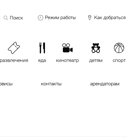
Поиск
Режим работы
Как добраться
по
сайту
DDX Fitness
06:00 – 00:00
ОКЕЙ
09:00 – 24:00
VASILCHUKI Chaihona №1
11:00 –
23:00
развлечения
еда
кинотеатр
детям
спорт
Кинотеатр "МИРАЖ Синема
10:00
до последнего сеанса
рвисы
контакты
арендаторам