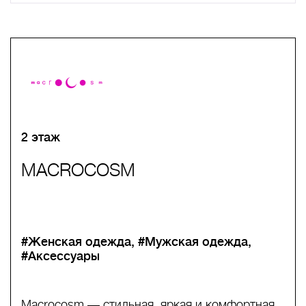
A
B
C
D
E
F
G
H
I
J
K
L
M
N
O
P
Q
R
S
T
U
V
W
X
Y
Z
0-9
А
Б
В
Г
Д
Е
Ж
З
И
Й
К
Л
М
Н
О
П
Р
С
Т
У
Ф
Х
Ц
Ч
Ш
Щ
Ъ
Ы
Ь
Э
Ю
Я
2 этаж
MACROCOSM
#Женская одежда
#Мужская одежда
#Аксессуары
Macrocosm — стильная, яркая и комфортная