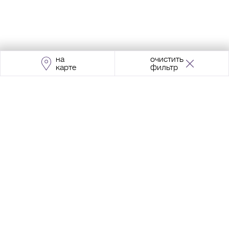
на
очистить
карте
фильтр
Адрес:
Москва, Проспект Мира, 211, корпус
2, МЦК «Ростокино»
+7 (495) 966 64 98