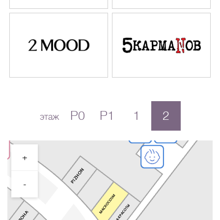
P0
P1
1
2
этаж
+
-