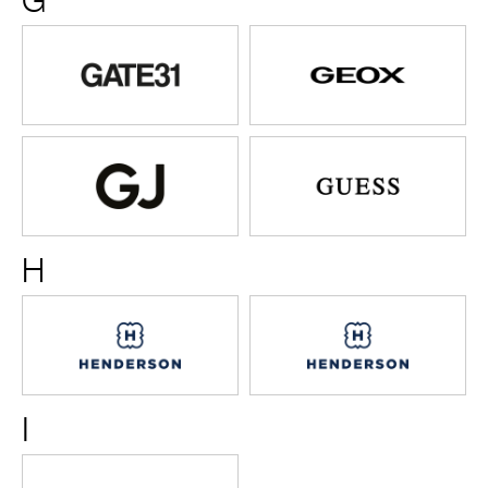
G
Gate31
GEOX
Gloria
GUESS
Jeans
H
Henderson
HENDE
(СКОРО
ОТКРЫТ
I
IDOL