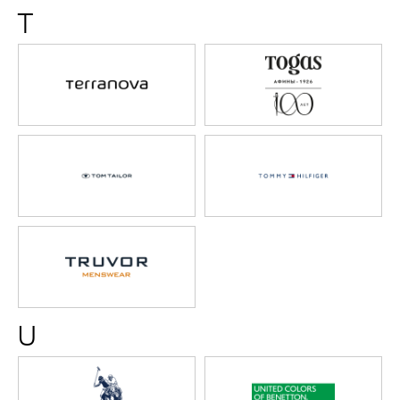
T
Terranova
Togas
TOM
Tommy
TAILOR
Hilfiger
TRUVOR
U
U.S.
United