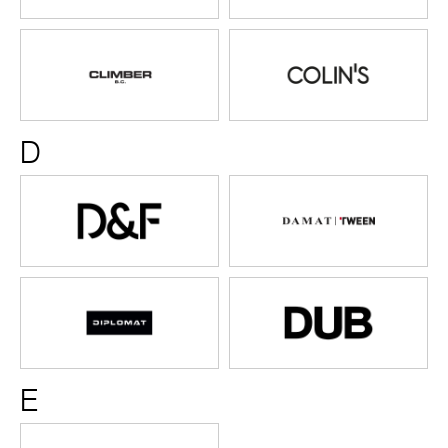
Climber
COLIN'
D
D&F
Damat
Tween
Diplomat
DUB
E