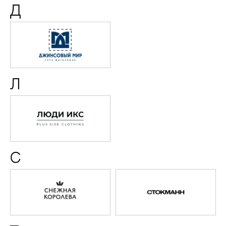
Д
Джинсовый
мир
Л
Люди
Икс
С
Снежная
Стокма
Королева
(1
и