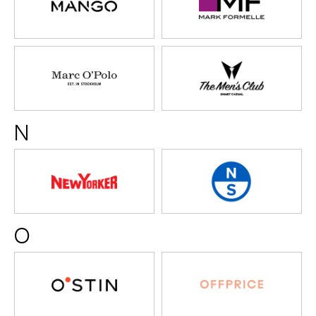
Formelle
этажи)
Marс
Men’s
O’Polo
Club
N
NEW
NORTH
YORKER
SAILS
O
O'STIN
Offprice