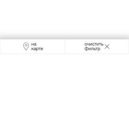
на
очистить
карте
фильтр
Адрес:
Москва, Проспект Мира, 211, корпус
2, МЦК «Ростокино»
+7 (495) 966 64 98