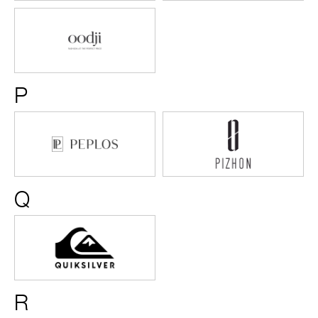
Oodji
P
Peplos
Pizhon
Q
Quiksilver
R