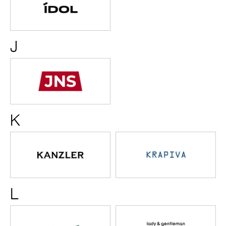
J
JNS
K
KANZLER
KRAPIV
L
Lacoste
lady