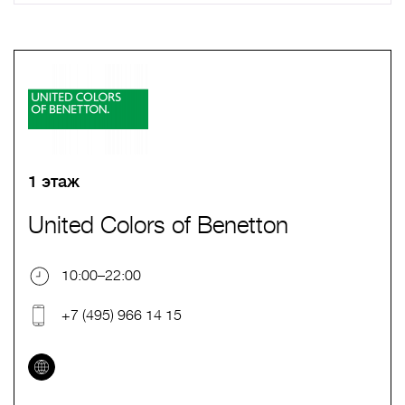
A
B
C
D
E
F
G
H
I
J
K
L
M
N
O
P
Q
R
S
T
U
V
W
X
Y
Z
0-9
А
Б
В
Г
Д
Е
Ж
З
И
Й
К
Л
М
Н
О
П
Р
С
Т
У
Ф
Х
Ц
Ч
Ш
Щ
Ъ
Ы
Ь
Э
Ю
Я
1 этаж
United Colors of Benetton
10:00–22:00
+7 (495) 966 14 15