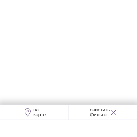
на
очистить
карте
фильтр
Адрес:
Москва, Проспект Мира, 211, корпус
2, МЦК «Ростокино»