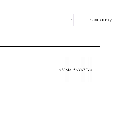
По алфавиту
U
V
W
X
Y
Z
0-9
А
Б
В
Г
Д
Е
Ж
З
И
Й
К
Л
М