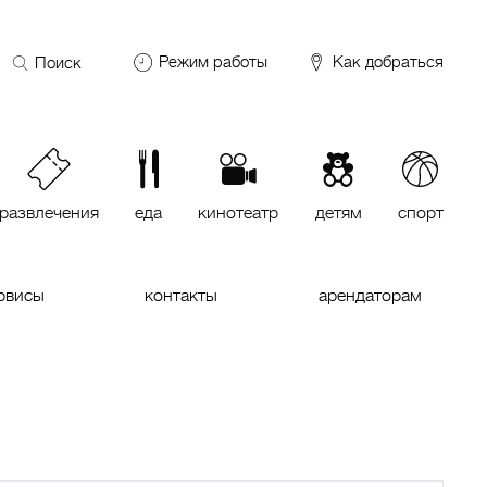
Поиск
Режим работы
Как добраться
по
сайту
DDX Fitness
06:00 – 00:00
ОКЕЙ
09:00 – 24:00
VASILCHUKI Chaihona №1
11:00 –
23:00
развлечения
еда
кинотеатр
детям
спорт
Кинотеатр "МИРАЖ Синема
10:00
до последнего сеанса
рвисы
контакты
арендаторам