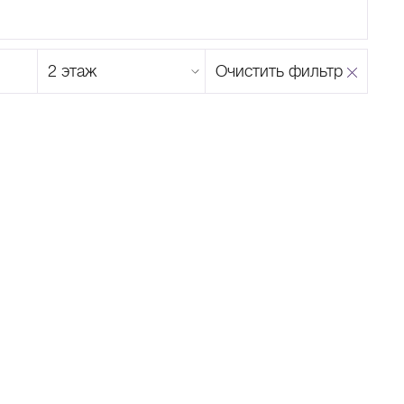
Этаж
Очистить фильтр
магазина
Н
О
П
Р
С
Т
У
Ф
Х
Ц
Ч
Ш
Щ
Ъ
Ы
Ь
Э
Ю
Я