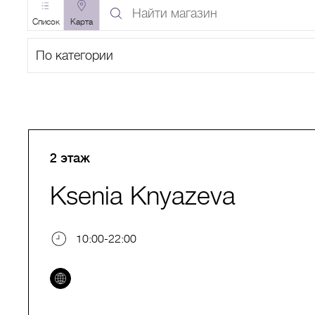
Найти
магазин
Список
Карта
по
Поиск
названию
по
категории
A
B
C
D
E
F
G
H
I
J
K
L
M
N
O
P
Q
R
S
T
2 этаж
Ksenia Knyazeva
10:00-22:00