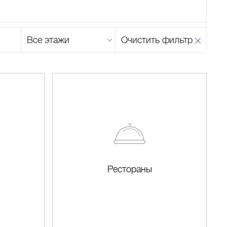
Этаж
Очистить фильтр
магазина
Н
О
П
Р
С
Т
У
Ф
Х
Ц
Ч
Ш
Щ
Ъ
Ы
Ь
Э
Ю
Я
Рестораны