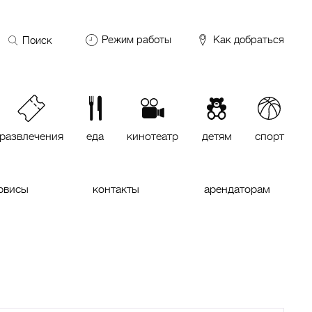
Поиск
Режим работы
Как добраться
по
сайту
DDX Fitness
06:00 – 00:00
ОКЕЙ
09:00 – 24:00
VASILCHUKI Chaihona №1
11:00 –
23:00
развлечения
еда
кинотеатр
детям
спорт
Кинотеатр "МИРАЖ Синема
10:00
до последнего сеанса
рвисы
контакты
арендаторам