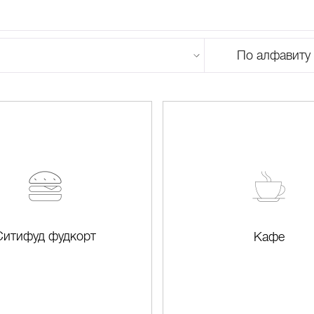
По алфавиту
U
V
W
X
Y
Z
0-9
А
Б
В
Г
Д
Е
Ж
З
И
Й
К
Л
М
Ситифуд фудкорт
Кафе