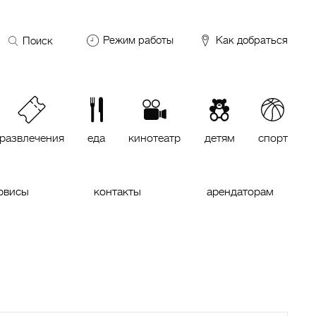
Поиск
Режим работы
Как добраться
по
сайту
DDX Fitness
06:00 – 00:00
ОКЕЙ
09:00 – 24:00
VASILCHUKI Chaihona №1
11:00 –
23:00
развлечения
еда
кинотеатр
детям
спорт
Кинотеатр "МИРАЖ Синема
10:00
до последнего сеанса
рвисы
контакты
арендаторам