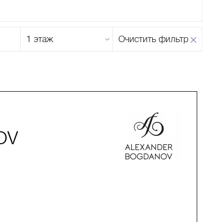
Этаж
Очистить фильтр
магазина
Н
О
П
Р
С
Т
У
Ф
Х
Ц
Ч
Ш
Щ
Ъ
Ы
Ь
Э
Ю
Я
OV