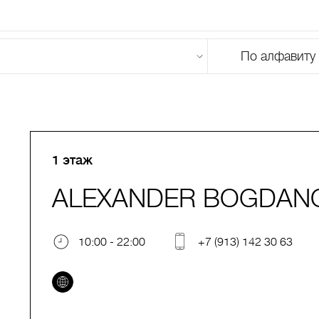
По алфавиту
U
V
W
X
Y
Z
0-9
А
Б
В
Г
Д
Е
Ж
З
И
Й
К
Л
М
1 этаж
ALEXANDER BOGDAN
10:00 - 22:00
+7 (913) 142 30 63