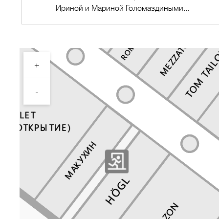
Ириной и Мариной Голомаздиными...
+
Перейти в магазин
-