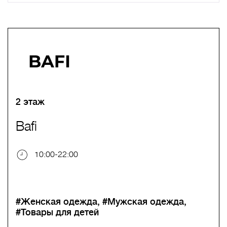
A
B
C
D
E
F
G
H
I
J
K
L
M
N
O
P
Q
R
S
T
U
V
W
X
Y
Z
0-9
А
Б
В
Г
Д
Е
Ж
З
И
Й
К
Л
М
Н
О
П
Р
С
Т
У
Ф
Х
Ц
Ч
Ш
Щ
Ъ
Ы
Ь
Э
Ю
Я
2 этаж
Bafi
10:00-22:00
#Женская одежда
#Мужская одежда
#Товары для детей