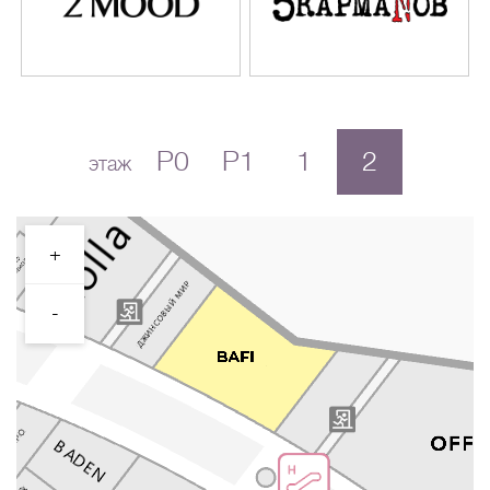
P0
P1
1
2
этаж
+
-