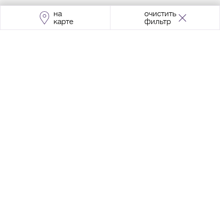
на
очистить
карте
фильтр
Адрес:
Москва, Проспект Мира, 211, корпус
2, МЦК «Ростокино»
+7 (495) 966 64 98
Разработка сайта