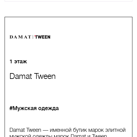
A
B
C
D
E
F
G
H
I
J
K
L
M
N
O
P
Q
R
S
T
U
V
W
X
Y
Z
0-9
А
Б
В
Г
Д
Е
Ж
З
И
Й
К
Л
М
Н
О
П
Р
С
Т
У
Ф
Х
Ц
Ч
Ш
Щ
Ъ
Ы
Ь
Э
Ю
Я
1 этаж
Damat Tween
#Мужская одежда
Damat Tween — именной бутик марок элитной
мужской одежды марок Damat и Tween..