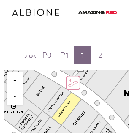
P0
P1
1
2
этаж
+
-