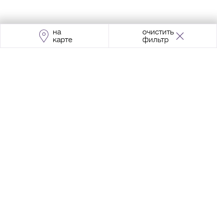
на
очистить
карте
фильтр
Адрес:
Москва, Проспект Мира, 211, корпус
2, МЦК «Ростокино»
+7 (495) 966 64 98
Разработка сайта