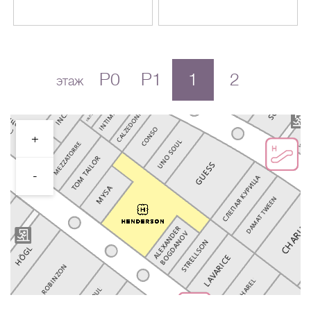
P0
P1
1
2
этаж
+
-