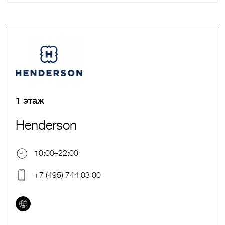
A
B
C
D
E
F
G
H
I
J
K
L
M
N
O
P
Q
R
S
T
U
V
W
X
Y
Z
0-9
А
Б
В
Г
Д
Е
Ж
З
И
Й
К
Л
М
Н
О
П
Р
С
Т
У
Ф
Х
Ц
Ч
Ш
Щ
Ъ
Ы
Ь
Э
Ю
Я
1 этаж
Henderson
10:00–22:00
+7 (495) 744 03 00