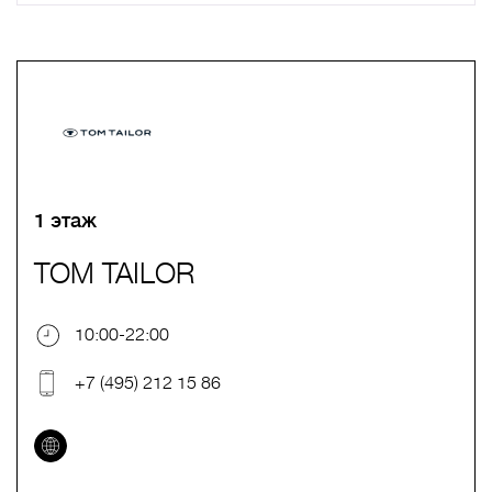
A
B
C
D
E
F
G
H
I
J
K
L
M
N
O
P
Q
R
S
T
U
V
W
X
Y
Z
0-9
А
Б
В
Г
Д
Е
Ж
З
И
Й
К
Л
М
Н
О
П
Р
С
Т
У
Ф
Х
Ц
Ч
Ш
Щ
Ъ
Ы
Ь
Э
Ю
Я
1 этаж
TOM TAILOR
10:00-22:00
+7 (495) 212 15 86