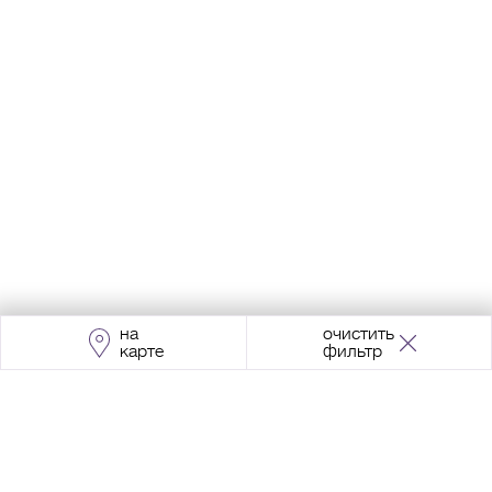
на
очистить
карте
фильтр
Адрес:
Москва, Проспект Мира, 211, корпус
2, МЦК «Ростокино»