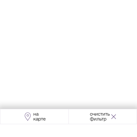
на
очистить
карте
фильтр
Адрес:
Москва, Проспект Мира, 211, корпус