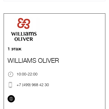
A
B
C
D
E
F
G
H
I
J
K
L
M
N
O
P
Q
R
S
T
U
V
W
X
Y
Z
0-9
А
Б
В
Г
Д
Е
Ж
З
И
Й
К
Л
М
Н
О
П
Р
С
Т
У
Ф
Х
Ц
Ч
Ш
Щ
Ъ
Ы
Ь
Э
Ю
Я
1 этаж
WILLIAMS OLIVER
10:00-22:00
+7 (499) 968 42 30