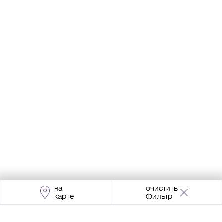
на
очистить
карте
фильтр
Адрес:
Москва, Проспект Мира, 211, корпус