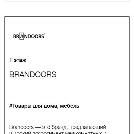
A
B
C
D
E
F
G
H
I
J
K
L
M
N
O
P
Q
R
S
T
U
V
W
X
Y
Z
0-9
А
Б
В
Г
Д
Е
Ж
З
И
Й
К
Л
М
Н
О
П
Р
С
Т
У
Ф
Х
Ц
Ч
Ш
Щ
Ъ
Ы
Ь
Э
Ю
Я
1 этаж
BRANDOORS
#Товары для дома, мебель
Brandoors — это бренд, предлагающий
широкий ассортимент межкомнатных и