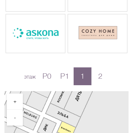
P0
P1
1
2
этаж
+
-