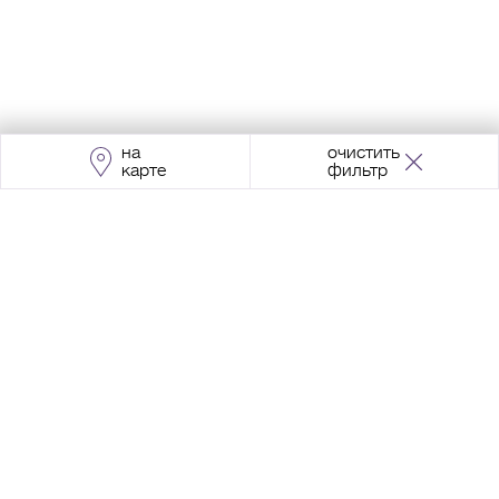
на
очистить
карте
фильтр
Адрес:
Москва, Проспект Мира, 211, корпус
2, МЦК «Ростокино»
+7 (495) 966 64 98