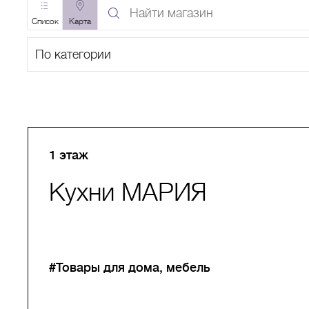
Найти
магазин
Список
Карта
по
Поиск
названию
по
категории
A
B
C
D
E
F
G
H
I
J
K
L
M
N
O
P
Q
R
S
T
1 этаж
Кухни МАРИЯ
#Товары для дома, мебель