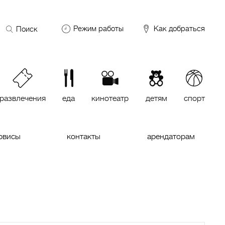
Поиск
Режим работы
Как добраться
по
сайту
DDX Fitness
06:00 – 00:00
ОКЕЙ
09:00 – 24:00
VASILCHUKI Chaihona №1
11:00 –
23:00
развлечения
еда
кинотеатр
детям
спорт
Кинотеатр "МИРАЖ Синема
10:00
до последнего сеанса
рвисы
контакты
арендаторам