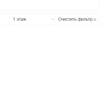
Этаж
Очистить фильтр
магазина
Н
О
П
Р
С
Т
У
Ф
Х
Ц
Ч
Ш
Щ
Ъ
Ы
Ь
Э
Ю
Я