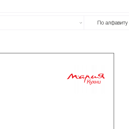
По алфавиту
U
V
W
X
Y
Z
0-9
А
Б
В
Г
Д
Е
Ж
З
И
Й
К
Л
М