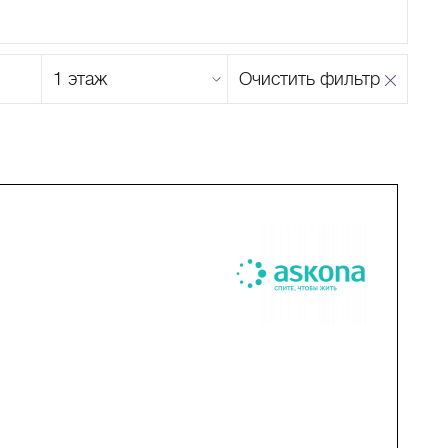
Этаж
Очистить фильтр
магазина
Н
О
П
Р
С
Т
У
Ф
Х
Ц
Ч
Ш
Щ
Ъ
Ы
Ь
Э
Ю
Я