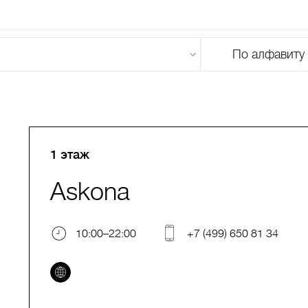
По алфавиту
U
V
W
X
Y
Z
0-9
А
Б
В
Г
Д
Е
Ж
З
И
Й
К
Л
М
1 этаж
Askona
10:00–22:00
+7 (499) 650 81 34