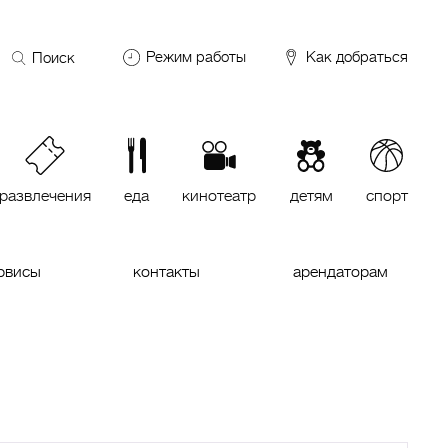
Поиск
Режим работы
Как добраться
по
сайту
DDX Fitness
06:00 – 00:00
ОКЕЙ
09:00 – 24:00
VASILCHUKI Chaihona №1
11:00 –
23:00
развлечения
еда
кинотеатр
детям
спорт
Кинотеатр "МИРАЖ Синема
10:00
до последнего сеанса
рвисы
контакты
арендаторам