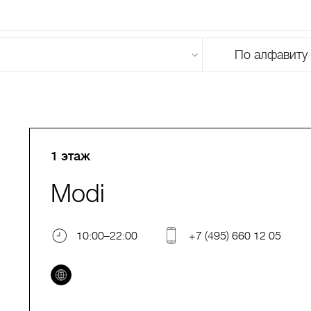
По алфавиту
U
V
W
X
Y
Z
0-9
А
Б
В
Г
Д
Е
Ж
З
И
Й
К
Л
М
1 этаж
Modi
10:00–22:00
+7 (495) 660 12 05