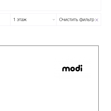
Этаж
Очистить фильтр
магазина
Н
О
П
Р
С
Т
У
Ф
Х
Ц
Ч
Ш
Щ
Ъ
Ы
Ь
Э
Ю
Я