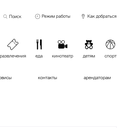
Поиск
Режим работы
Как добраться
по
сайту
DDX Fitness
06:00 – 00:00
ОКЕЙ
09:00 – 24:00
VASILCHUKI Chaihona №1
11:00 –
23:00
развлечения
еда
кинотеатр
детям
спорт
Кинотеатр "МИРАЖ Синема
10:00
до последнего сеанса
рвисы
контакты
арендаторам