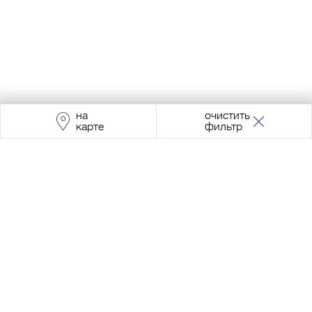
на
очистить
карте
фильтр
Адрес:
Москва, Проспект Мира, 211, корпус
2, МЦК «Ростокино»
+7 (495) 966 64 98