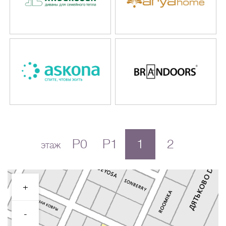
P0
P1
1
2
этаж
+
-