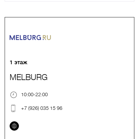
A
B
C
D
E
F
G
H
I
J
K
L
M
N
O
P
Q
R
S
T
U
V
W
X
Y
Z
0-9
А
Б
В
Г
Д
Е
Ж
З
И
Й
К
Л
М
Н
О
П
Р
С
Т
У
Ф
Х
Ц
Ч
Ш
Щ
Ъ
Ы
Ь
Э
Ю
Я
1 этаж
MELBURG
10:00-22:00
+7 (926) 035 15 96