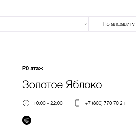
По алфавиту
U
V
W
X
Y
Z
0-9
А
Б
В
Г
Д
Е
Ж
З
И
Й
К
Л
М
P0 этаж
Золотое Яблоко
10:00 – 22:00
+7 (800) 770 70 21