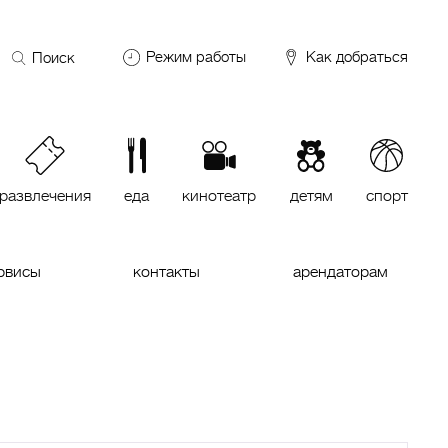
Поиск
Режим работы
Как добраться
по
сайту
DDX Fitness
06:00 – 00:00
ОКЕЙ
09:00 – 24:00
VASILCHUKI Chaihona №1
11:00 –
23:00
развлечения
еда
кинотеатр
детям
спорт
Кинотеатр "МИРАЖ Синема
10:00
до последнего сеанса
рвисы
контакты
арендаторам