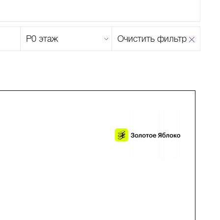
Этаж
Очистить фильтр
магазина
Н
О
П
Р
С
Т
У
Ф
Х
Ц
Ч
Ш
Щ
Ъ
Ы
Ь
Э
Ю
Я