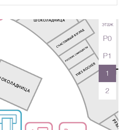
этаж
P0
Перейти в магазин
P1
1
2