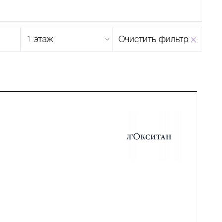
Этаж
Очистить фильтр
магазина
Н
О
П
Р
С
Т
У
Ф
Х
Ц
Ч
Ш
Щ
Ъ
Ы
Ь
Э
Ю
Я