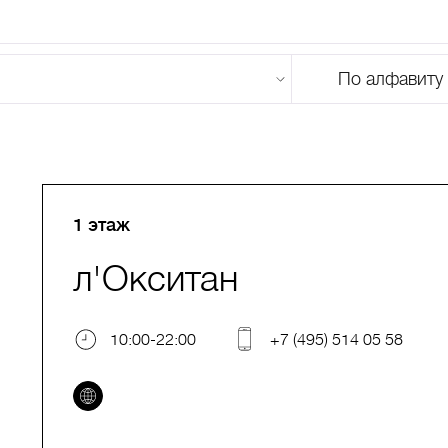
По алфавиту
U
V
W
X
Y
Z
0-9
А
Б
В
Г
Д
Е
Ж
З
И
Й
К
Л
М
1 этаж
л'Окситан
10:00-22:00
+7 (495) 514 05 58