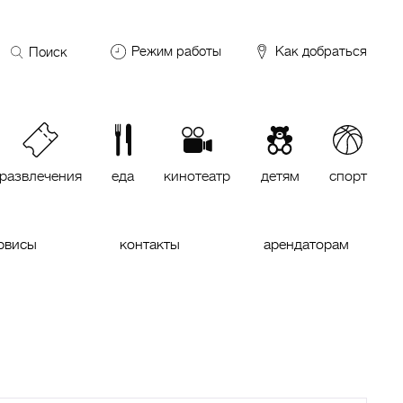
Поиск
Режим работы
Как добраться
по
сайту
DDX Fitness
06:00 – 00:00
ОКЕЙ
09:00 – 24:00
VASILCHUKI Chaihona №1
11:00 –
23:00
развлечения
еда
кинотеатр
детям
спорт
Кинотеатр "МИРАЖ Синема
10:00
до последнего сеанса
рвисы
контакты
арендаторам