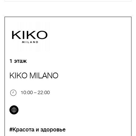
A
B
C
D
E
F
G
H
I
J
K
L
M
N
O
P
Q
R
S
T
U
V
W
X
Y
Z
0-9
А
Б
В
Г
Д
Е
Ж
З
И
Й
К
Л
М
Н
О
П
Р
С
Т
У
Ф
Х
Ц
Ч
Ш
Щ
Ъ
Ы
Ь
Э
Ю
Я
1 этаж
KIKO MILANO
10:00 – 22:00
#Красота и здоровье