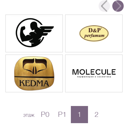
P0
P1
1
2
этаж