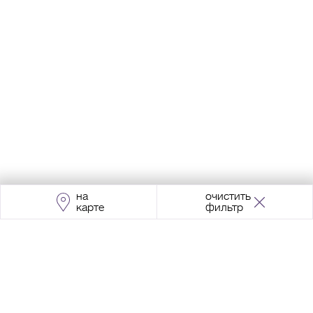
на
очистить
карте
фильтр
Адрес:
Москва, Проспект Мира, 211, корпус
2, МЦК «Ростокино»
+7 (495) 966 64 98