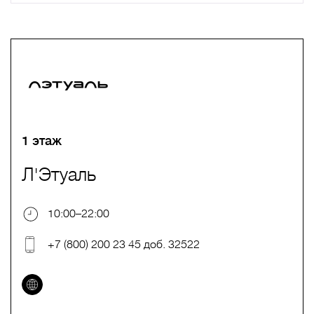
A
B
C
D
E
F
G
H
I
J
K
L
M
N
O
P
Q
R
S
T
U
V
W
X
Y
Z
0-9
А
Б
В
Г
Д
Е
Ж
З
И
Й
К
Л
М
Н
О
П
Р
С
Т
У
Ф
Х
Ц
Ч
Ш
Щ
Ъ
Ы
Ь
Э
Ю
Я
1 этаж
Л'Этуаль
10:00–22:00
+7 (800) 200 23 45 доб. 32522