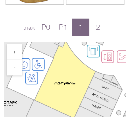
P0
P1
1
2
этаж
+
-