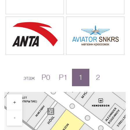
P0
P1
1
2
этаж
+
-