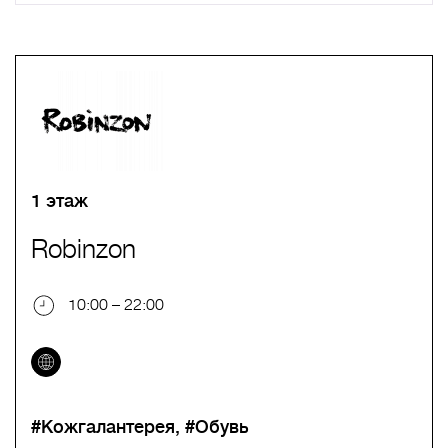
A
B
C
D
E
F
G
H
I
J
K
L
M
N
O
P
Q
R
S
T
U
V
W
X
Y
Z
0-9
А
Б
В
Г
Д
Е
Ж
З
И
Й
К
Л
М
Н
О
П
Р
С
Т
У
Ф
Х
Ц
Ч
Ш
Щ
Ъ
Ы
Ь
Э
Ю
Я
1 этаж
Robinzon
10:00 – 22:00
#Кожгалантерея
#Обувь