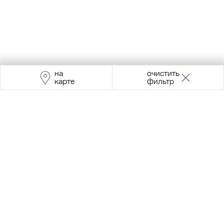
на
очистить
карте
фильтр
Адрес:
Москва, Проспект Мира, 211, корпус
2, МЦК «Ростокино»
+7 (495) 966 64 98