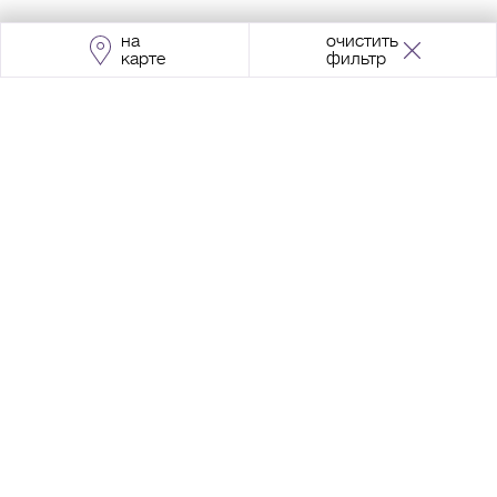
на
очистить
карте
фильтр
Адрес:
Москва, Проспект Мира, 211, корпус
2, МЦК «Ростокино»
+7 (495) 966 64 98
Разработка сайта