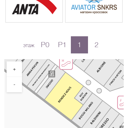
P0
P1
1
2
этаж
+
-