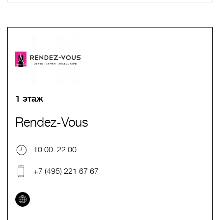
A
B
C
D
E
F
G
H
I
J
K
L
M
N
O
P
Q
R
S
T
U
V
W
X
Y
Z
0-9
А
Б
В
Г
Д
Е
Ж
З
И
Й
К
Л
М
Н
О
П
Р
С
Т
У
Ф
Х
Ц
Ч
Ш
Щ
Ъ
Ы
Ь
Э
Ю
Я
1 этаж
Rendez-Vous
10:00–22:00
+7 (495) 221 67 67