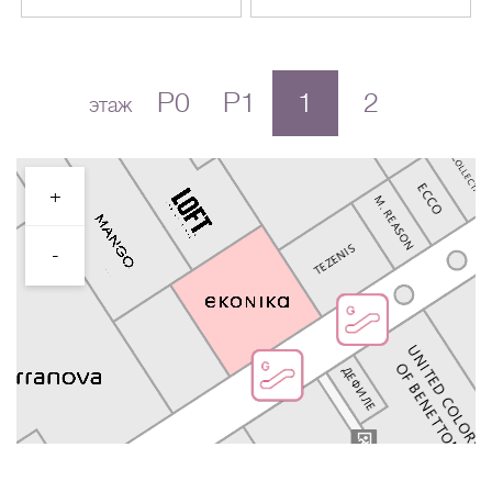
P0
P1
1
2
этаж
+
-