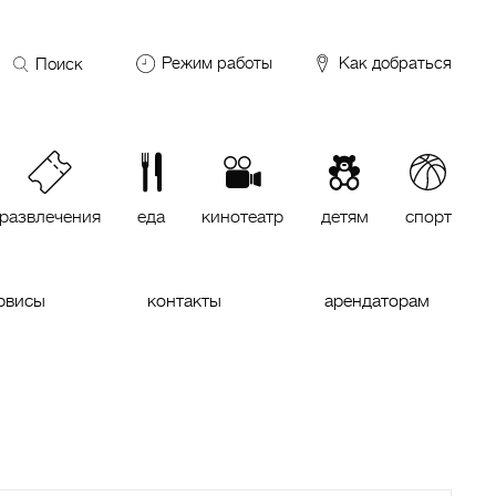
Поиск
Режим работы
Как добраться
по
сайту
DDX Fitness
06:00 – 00:00
ОКЕЙ
09:00 – 24:00
VASILCHUKI Chaihona №1
11:00 –
23:00
развлечения
еда
кинотеатр
детям
спорт
Кинотеатр "МИРАЖ Синема
10:00
до последнего сеанса
рвисы
контакты
арендаторам