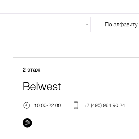
По алфавиту
U
V
W
X
Y
Z
0-9
А
Б
В
Г
Д
Е
Ж
З
И
Й
К
Л
М
2 этаж
Belwest
10.00-22.00
+7 (495) 984 90 24