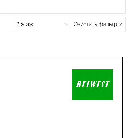
Этаж
Очистить фильтр
магазина
Н
О
П
Р
С
Т
У
Ф
Х
Ц
Ч
Ш
Щ
Ъ
Ы
Ь
Э
Ю
Я