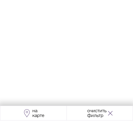
на
очистить
карте
фильтр
Адрес:
Москва, Проспект Мира, 211, корпус