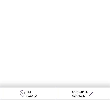
на
очистить
карте
фильтр
Адрес:
Москва, Проспект Мира, 211, корпус