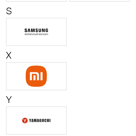
S
Samsung
X
Xiaomi
Y
Yamaguchi