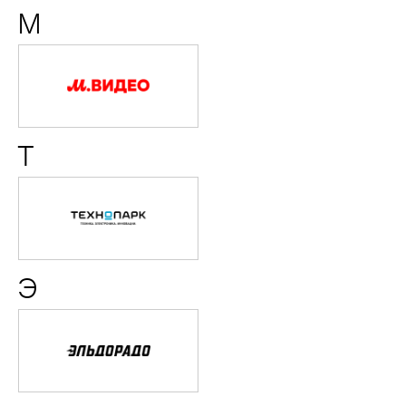
М
М.Видео
Т
Технопарк
Э
Эльдорадо