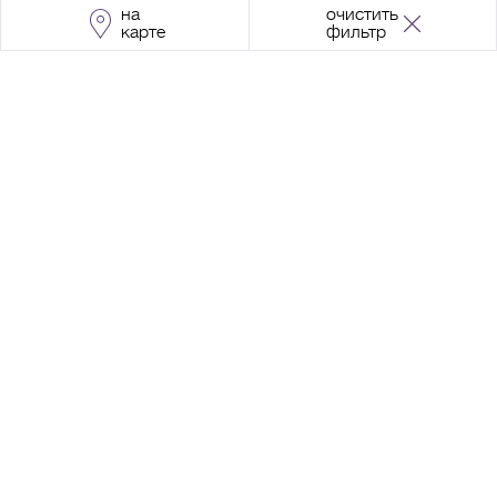
на
очистить
карте
фильтр
Адрес:
Москва, Проспект Мира, 211, корпус
2, МЦК «Ростокино»
+7 (495) 966 64 98
Разработка сайта