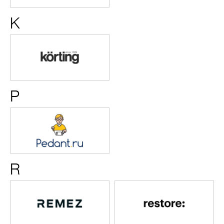
K
KORTING
P
Pedant.ru
R
REMEZ
restore: