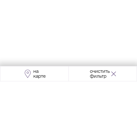
на
очистить
карте
фильтр
Адрес:
Москва, Проспект Мира, 211, корпус
2, МЦК «Ростокино»
+7 (495) 966 64 98