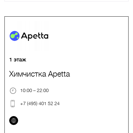
A
B
C
D
E
F
G
H
I
J
K
L
M
N
O
P
Q
R
S
T
U
V
W
X
Y
Z
0-9
А
Б
В
Г
Д
Е
Ж
З
И
Й
К
Л
М
Н
О
П
Р
С
Т
У
Ф
Х
Ц
Ч
Ш
Щ
Ъ
Ы
Ь
Э
Ю
Я
1 этаж
Химчистка Apetta
10:00 – 22:00
+7 (495) 401 52 24