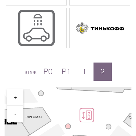
P0
P1
1
2
этаж
+
-