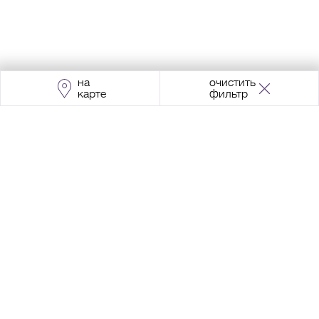
на
очистить
карте
фильтр
Адрес:
Москва, Проспект Мира, 211, корпус
2, МЦК «Ростокино»
+7 (495) 966 64 98