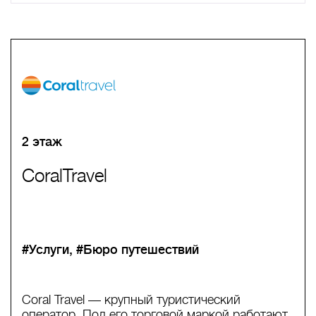
A
B
C
D
E
F
G
H
I
J
K
L
M
N
O
P
Q
R
S
T
U
V
W
X
Y
Z
0-9
А
Б
В
Г
Д
Е
Ж
З
И
Й
К
Л
М
Н
О
П
Р
С
Т
У
Ф
Х
Ц
Ч
Ш
Щ
Ъ
Ы
Ь
Э
Ю
Я
2 этаж
CoralTravel
#Услуги
#Бюро путешествий
Coral Travel — крупный туристический
оператор. Под его торговой маркой работают