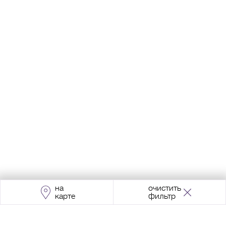
на
очистить
карте
фильтр
Адрес:
Москва, Проспект Мира, 211, корпус