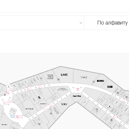
По алфавиту
U
V
W
X
Y
Z
0-9
А
Б
В
Г
Д
Е
Ж
З
И
Й
К
Л
М