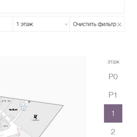
Этаж
Очистить фильтр
магазина
Н
О
П
Р
С
Т
У
Ф
Х
Ц
Ч
Ш
Щ
Ъ
Ы
Ь
Э
Ю
Я
этаж
P0
P1
1
2