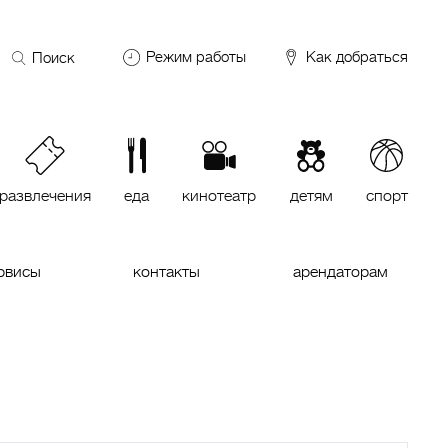
Поиск
Режим работы
Как добраться
по
сайту
DDX Fitness
06:00 – 00:00
ОКЕЙ
09:00 – 24:00
VASILCHUKI Chaihona №1
11:00 –
23:00
развлечения
еда
кинотеатр
детям
спорт
Кинотеатр "МИРАЖ Синема
10:00
до последнего сеанса
рвисы
контакты
арендаторам