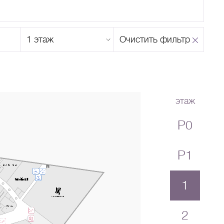
Этаж
Очистить фильтр
магазина
Н
О
П
Р
С
Т
У
Ф
Х
Ц
Ч
Ш
Щ
Ъ
Ы
Ь
Э
Ю
Я
этаж
P0
P1
1
2