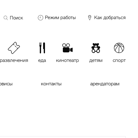
Поиск
Режим работы
Как добраться
по
сайту
DDX Fitness
06:00 – 00:00
ОКЕЙ
09:00 – 24:00
VASILCHUKI Chaihona №1
11:00 –
23:00
развлечения
еда
кинотеатр
детям
спорт
Кинотеатр "МИРАЖ Синема
10:00
до последнего сеанса
рвисы
контакты
арендаторам