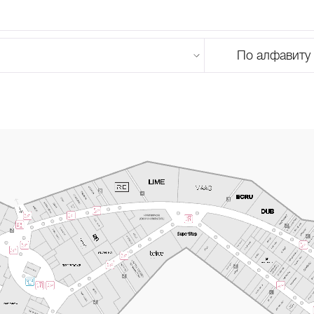
По алфавиту
U
V
W
X
Y
Z
0-9
А
Б
В
Г
Д
Е
Ж
З
И
Й
К
Л
М