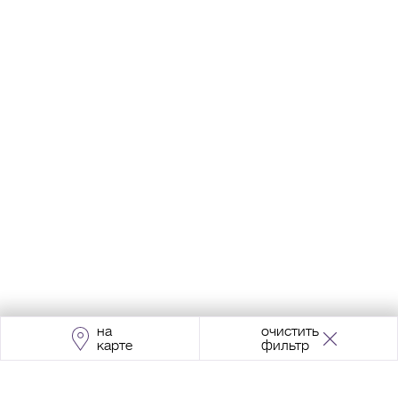
на
очистить
карте
фильтр
Адрес:
Москва, Проспект Мира, 211, корпус